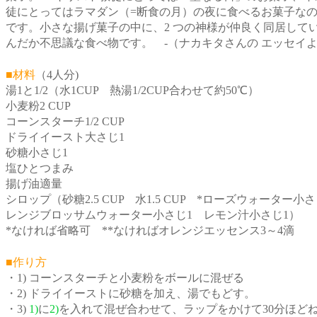
徒にとってはラマダン（=断食の月）の夜に食べるお菓子な
です。小さな揚げ菓子の中に、2 つの神様が仲良く同居して
んだか不思議な食べ物です。 -（ナカキタさんの エッセイよ
■材料
（4人分)
湯1と1/2（水1CUP 熱湯1/2CUP合わせて約50℃）
小麦粉2 CUP
コーンスターチ1/2 CUP
ドライイースト大さじ1
砂糖小さじ1
塩ひとつまみ
揚げ油適量
シロップ（砂糖2.5 CUP 水1.5 CUP *ローズウォーター小さじ
レンジブロッサムウォーター小さじ1 レモン汁小さじ1）
*なければ省略可 **なければオレンジエッセンス3～4滴
■作り方
・1) コーンスターチと小麦粉をボールに混ぜる
・2) ドライイーストに砂糖を加え、湯でもどす。
・3)
1)
に
2)
を入れて混ぜ合わせて、ラップをかけて30分ほど