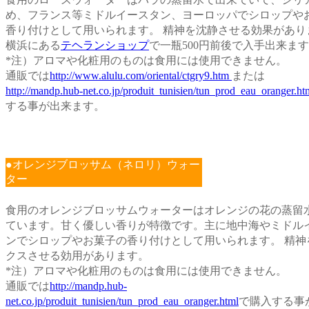
食用のローズウォーターはバラの蒸留水で出来ていて、シリ
め、フランス等ミドルイースタン、ヨーロッパでシロップや
香り付けとして用いられます。 精神を沈静させる効果があり
横浜にある
テヘランショップ
で一瓶500円前後で入手出来ま
*注）アロマや化粧用のものは食用には使用できません。
通販では
http://www.alulu.com/oriental/ctgry9.htm
または
http://mandp.hub-net.co.jp/produit_tunisien/tun_prod_eau_oranger.ht
する事が出来ます。
●オレンジブロッサム（ネロリ）ウォー
ター
食用のオレンジブロッサムウォーターはオレンジの花の蒸留
ています。甘く優しい香りが特徴です。主に地中海やミドル
ンでシロップやお菓子の香り付けとして用いられます。 精神
クスさせる効用があります。
*注）アロマや化粧用のものは食用には使用できません。
通販では
http://mandp.hub-
net.co.jp/produit_tunisien/tun_prod_eau_oranger.html
で購入する事