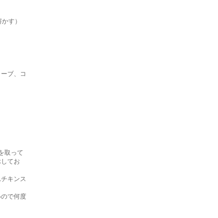
溶かす）
ローブ、コ
を取って
ぶしてお
れチキンス
いので何度