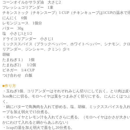
コーンオイルかサラダ油 大さじ2
フレッシュコリアンダー 1束
チキンストック（チキンスープ）1 CUP（チキンキューブは1CUPの温水で
にんにく 6個
レモンジュース 1個分
バター 30g
塩 小さじ1と1/2
ドライコリアンダー 小さじ1
ミックススパイス（ブラックペッパー、ホワイトペッパー、シナモン、ク
リアンダー、ジンシャー、クミン）少々
胡椒
たまねぎ１） 1個
たまねぎ2） 1/2個
ビネガー 1/4 CUP
つけ合わせ 白飯
■作り方
・玉ねぎ1個、コリアンダーはそれぞれみじん切りにしておく。とり肉は皮
3cm角にに切る。モロヘイヤは葉をつまみざく切りにする。 にんにくはつ
く。
・鍋にバターで鳥胸肉を入れて炒める。塩、胡椒、ミックススパイスを入
ープを加え弱火で15分煮る。
・モロヘイヤとレモン汁を入れてさらに煮る。（モロヘイヤはかさが大き
かにわけて入れると鍋からあふれない）
・1cupの湯を加え弱火で蓋をし20分煮る。