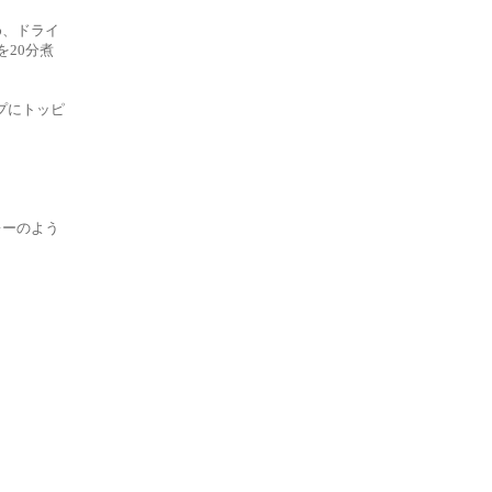
め、ドライ
20分煮
プにトッピ
レーのよう