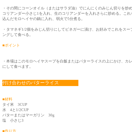
・その間にコーンオイル（またはサラダ油）でにんにくのみじん切りを炒
コリアンダー小さじ1を入れ、生のコリアンダーを入れさらに炒める。これを
込んだモロヘイヤの鍋に入れ、弱火で5分煮る。
・タマネギ1/2個をみじん切りにしてビネガーに漬け、お好みでこれをスー
ングして食べる。
■ポイント
・本場はこのモロヘイヤスープを白飯またはバターライスの上にかけ、カ
にして食べます。
付け合わせのバターライス
■材料
タイ米 3CUP
水 4と1/2CUP
バターまたはマーガリン 30g
塩 小さじ3
■作り方