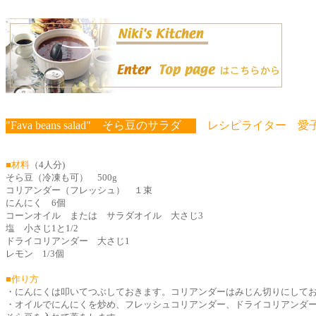
"Fava beans salad" そら豆のサラダ
レシピライター 愛
■材料
（4人分)
そら豆（冷凍も可） 500g
コリアンダー（フレッシュ） １束
にんにく 6個
コーンオイル または サラダオイル 大さじ3
塩 小さじ1と1/2
ドライコリアンダー 大さじ1
レモン 1/3個
■作り方
・にんにくは叩いてつぶしておきます。コリアンダーはみじん切りにして
・オイルでにんにくを炒め、フレッシュコリアンダー、ドライコリアンダ