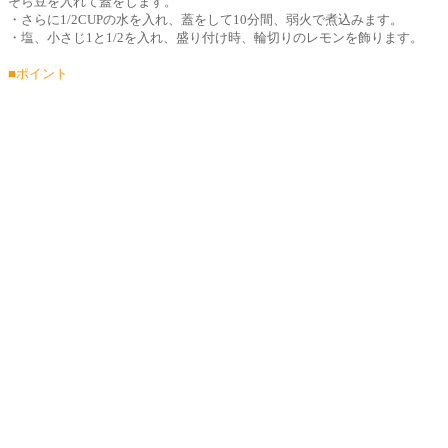
そら豆を入れて蓋をします。
・さらに1/2CUPの水を入れ、蓋をして10分間、弱火で煮込みます。
・塩、小さじ1と1/2を入れ、盛り付け時、輪切りのレモンを飾ります。
■ポイント