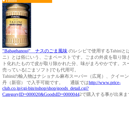
●Tahini
"Babaghanouj" ナスのごま風味
のレシピで使用するTahini
ニ）とは俗にいう、ごまペーストです。ごまの外皮を取り除
ト化れたもので皮が取り除かれた分、味がまろやかです。ス
売っている[ごまソフト]でも代用可。
Tahiniの輸入物はナショナル麻布スーパー（広尾）、クイー
丹（新宿） で入手可能です。 通販では
http://www.price-
club.co.jp/cgi-bin/nshop/shop/goods_detail.cgi?
CategoryID=000020&GoodsID=0000044
2で購入する事が出来ま