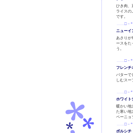
ひき肉、
ライスの
です。
……□－*
ニューイ
あさりが
ースをた
う。
……□－*
フレンチ
バターで
しむスー
……□－*
ホワイト
暖かい地
た寒い地
ペーニョ
……□－*
ボルシチ