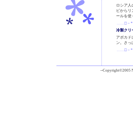
ロシア人
ピからリ
ールを使
……□－*
冷製クリ
アボカド
ン。さっ
……□－*
--Copyright©2005 Ni