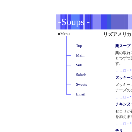
-Soups -
■Menu
リズアメリカ
Top
栗スープ
栗の取れ
Main
とつずつ
す。
Sub
……□－*
Salads
ズッキー
Sweets
ズッキー
チーズの
Email
……□－*
チキンヌ
セロリが
を添えま
……□－*
チリ