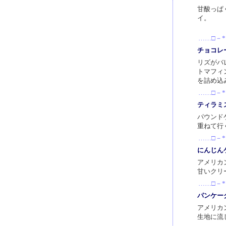
甘酸っぱ
イ。
……□－*
チョコレ
リズがバ
トマフィ
を詰め込
……□－*
ティラミ
パウンド
重ねて行
……□－*
にんじん
アメリカ
甘いクリ
……□－*
パンケー
アメリカ
生地に流