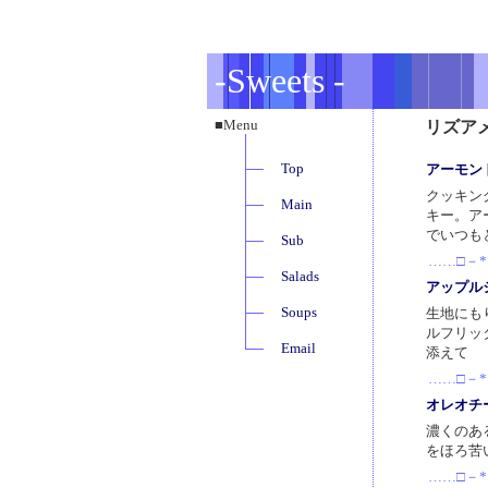
-Sweets -
■Menu
リズア
Top
アーモン
クッキン
Main
キー。ア
でいつも
Sub
……□－*
Salads
アップル
Soups
生地にも
ルフリッ
Email
添えて
……□－*
オレオチ
濃くのあ
をほろ苦
……□－*