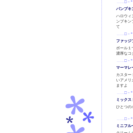
……□－*
パンプキ
ハロウィ
ンプキン
て
……□－*
ファッジ
ボール１
濃厚なコ
……□－*
マーマレ
カスター
いアメリ
ますよ
……□－*
ミックス
ひとつの
……□－*
ミニフル
クリーム