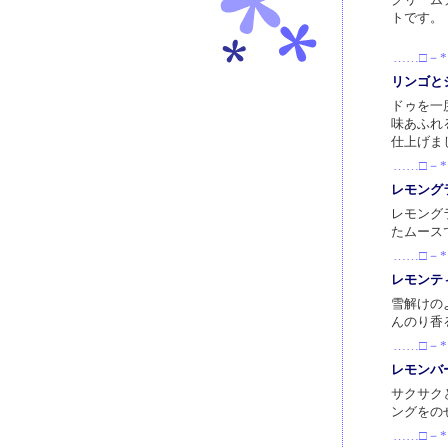
トです。
……□－*
リンゴと
ドゥを一
味あふれ
仕上げま
……□－*
レモング
レモング
たムース
……□－*
レモンテ
雪解けの
んのり香
……□－*
レモンバ
サクサク
ングをの
……□－*