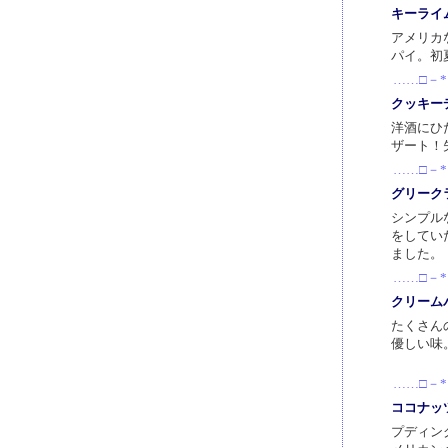
キーライ
アメリカ
パイ。初
……□－*
クッキー
洋酒にひ
ザート！
……□－*
グリーク
シンプル
をしてい
ました。
……□－*
クリーム
たくさん
優しい味
……□－*
ココナッ
プディン