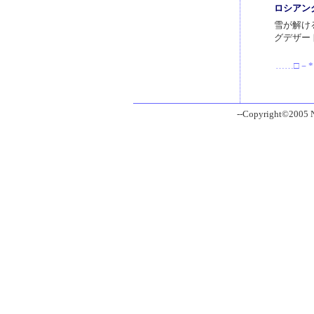
ロシアン
雪が解け
グデザー
……□－*
--Copyright©2005 Ni