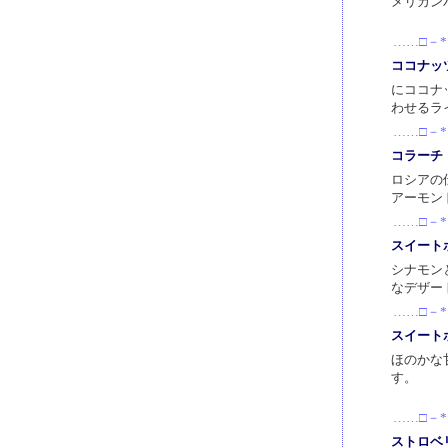
メリカン
……□－*
ココナッ
にココナ
わせるラ
……□－*
コラーチ
ロシアの
アーモン
……□－*
スイート
シナモン
なデザー
……□－*
スイート
ほのかな
す。
……□－*
ストロベ