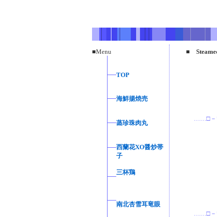
■Menu
■ Steamed 
TOP
海鮮揚焼売
……□－
蒸珍珠肉丸
西蘭花XO醤炒帯
子
三杯鶏
南北杏雪耳竜眼
……□－