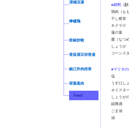
清補涼湯
■材料（
計
鶏肉（も
干し椎
檸檬鶏
キクラ
蓮の葉
棗（なつ
鼓椒炒蜆
しょうが
コーンス
香菇眉豆排骨湯
鎮江炸肉排骨
■マリネの
塩
うす口し
荷葉蒸肉
オイスタ
Email
しょうが
紹興酒
ごま油
油