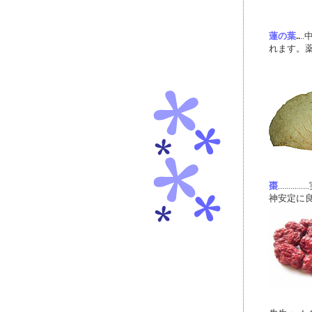
蓮の葉
..
.
れます。
棗
.....
神安定に