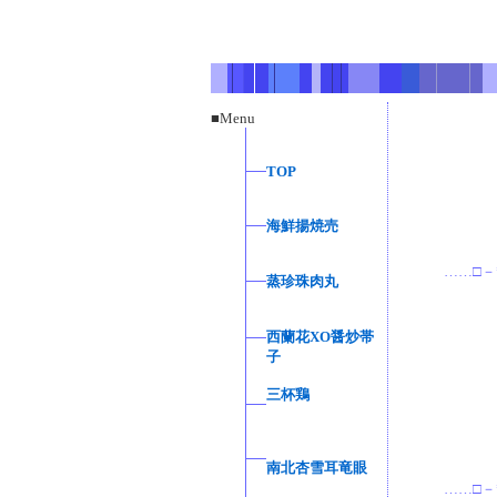
■Menu
TOP
海鮮揚焼売
……□－
蒸珍珠肉丸
西蘭花XO醤炒帯
子
三杯鶏
南北杏雪耳竜眼
……□－