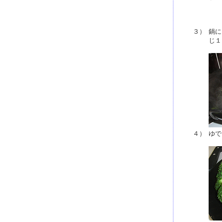
３）
鍋に
じ１
４）
ゆで