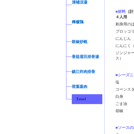
清補涼湯
■材料
（計
４人用
檸檬鶏
刺身用の
ブロッコ
にんじん
鼓椒炒蜆
にんにく
ジンジャ
香菇眉豆排骨湯
ス）
鎮江炸肉排骨
■
シーズニ
塩
荷葉蒸肉
コーンス
白身
Email
ごま油
胡椒
■
ソースの