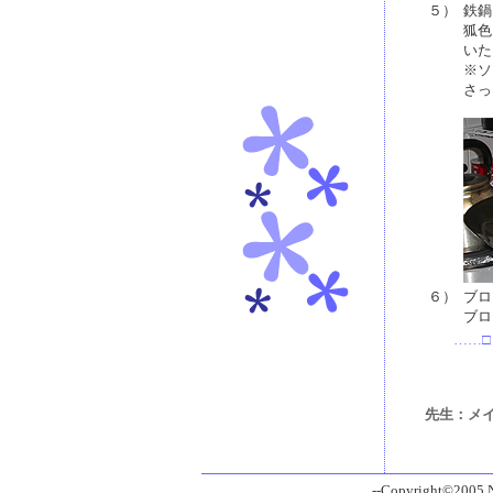
５）
鉄鍋
狐色
いた
※ソ
さっ
６）
ブロ
ブロ
……□
先生：メイ
--Copyright©2005 Ni