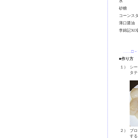
水
砂糖
コーンス
薄口醤油
李錦記XO
……□－
■作り方
１）
シー
タテ
２）
ブロ
する